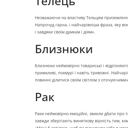
Телець
Незважаючи на властиву Тельцям приземленіс
Напрочуд гарна, і найчарівніша фраза, яку вон
і завдяки своїм думкам і діям».
Близнюки
Близнюки неймовірно товариські і відрізняю
примхливі, похмурі і навіть тривожні. Найчарі
повинні ділитися своїм світлом з оточуючими»
Рак
Раки неймовірно емоційні, звикли дбати про ти
завжди зберігають виняткову вірність тим, ком
«Мені б хотілося, щоб ви відчували себе в моєм