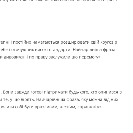
тепні і постійно намагаються розширювати свій кругозір і
 себе і оточуючих високі стандарти. Найчарівніша фраза,
ули дивовижні і по праву заслужили цю перемогу».
. Вони завжди готові підтримати будь-кого, хто опинився в
ти те, у що вірять. Найчарівніша фраза, яку можна від них
зволити собі бути вразливим, чесним, справжнім».