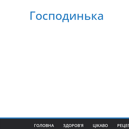
Перейти
Господинька
до
вмісту
ГОЛОВНА
ЗДОРОВ’Я
ЦІКАВО
РЕЦЕ