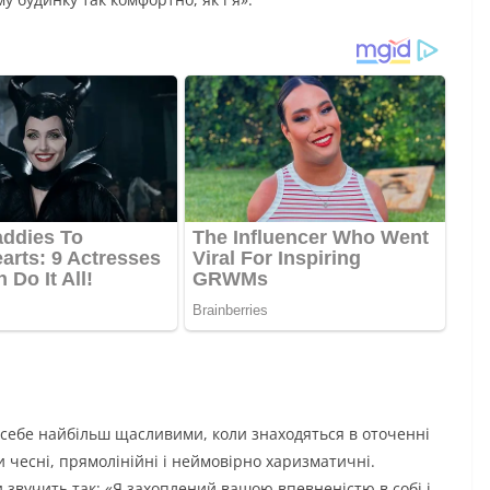
ь себе найбільш щасливими, коли знаходяться в оточенні
 чесні, прямолінійні і неймовірно харизматичні.
 звучить так: «Я захоплений вашою впевненістю в собі і