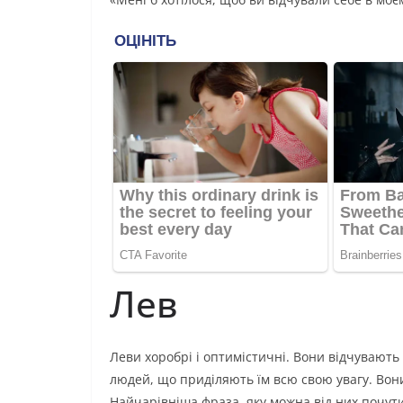
Лев
Леви хоробрі і оптимістичні. Вони відчувают
людей, що приділяють їм всю свою увагу. Вони
Найчарівніша фраза, яку можна від них почути