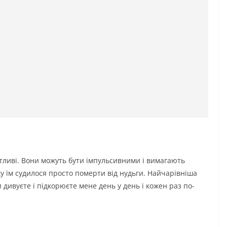
ятливі. Вони можуть бути імпульсивними і вимагають
ку їм судилося просто померти від нудьги. Найчарівніша
и дивуєте і підкорюєте мене день у день і кожен раз по-