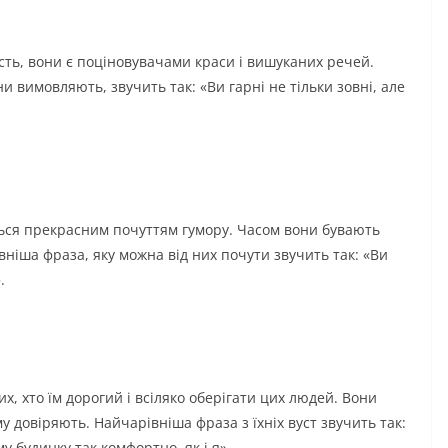
ть, вони є поціновувачами краси і вишуканих речей.
и вимовляють, звучить так: «Ви гарні не тільки зовні, але
ться прекрасним почуттям гумору. Часом вони бувають
вніша фраза, яку можна від них почути звучить так: «Ви
.
х, хто їм дорогий і всіляко оберігати цих людей. Вони
у довіряють. Найчарівніша фраза з їхніх вуст звучить так:
у будинку так комфортно, як і я».