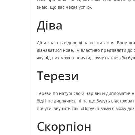
знаю, що вас чекає успіх».
Діва
Діви знають відповіді на всі питання. Вони до
дізнаватися нове. Їм властиво пред’являти до
яку від них можна почути, звучить так: «Ви б
Терези
Терези по натурі своїй чарівні й дипломатичні
біді і не дивлячись ні на що будуть відстоюва
почути, звучить так: «Поруч з вами я можу до
Скорпіон